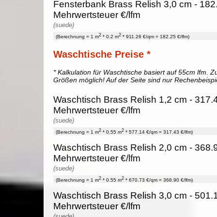
Fensterbank Brass Relish 3,0 cm - 182
Mehrwertsteuer €/lfm
(suede)
2
2
(Berechnung = 1 m
* 0.2 m
* 911.26 €/qm = 182.25 €/lfm)
Waschtische Preise *
* Kalkulation für Waschtische basiert auf 55cm lfm. Zu
Größen möglich! Auf der Seite sind nur Rechenbeispi
Waschtisch Brass Relish 1,2 cm - 317.4
Mehrwertsteuer €/lfm
(suede)
2
2
(Berechnung = 1 m
* 0.55 m
* 577.14 €/qm = 317.43 €/lfm)
Waschtisch Brass Relish 2,0 cm - 368.9
Mehrwertsteuer €/lfm
(suede)
2
2
(Berechnung = 1 m
* 0.55 m
* 670.73 €/qm = 368.90 €/lfm)
Waschtisch Brass Relish 3,0 cm - 501.1
Mehrwertsteuer €/lfm
(suede)