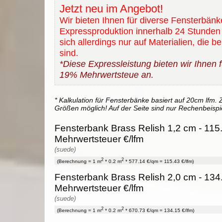
Jetzt neu im Angebot!
Wir bieten Ihnen für diverse Fensterbänk
Expressproduktion innerhalb 24 Stunden 
sich allerdings nur auf Materialien, die b
sind.
*Diese Expressleistung bieten wir Ihnen fü
19% Mehrwertsteue an.
* Kalkulation für Fensterbänke basiert auf 20cm lfm. Z
Größen möglich! Auf der Seite sind nur Rechenbeispi
Fensterbank Brass Relish 1,2 cm - 115.
Mehrwertsteuer €/lfm
(suede)
2
2
(Berechnung = 1 m
* 0.2 m
* 577.14 €/qm = 115.43 €/lfm)
Fensterbank Brass Relish 2,0 cm - 134
Mehrwertsteuer €/lfm
(suede)
2
2
(Berechnung = 1 m
* 0.2 m
* 670.73 €/qm = 134.15 €/lfm)