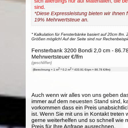
sich allerdings nur auf Materialien, die b
sind.
*Diese Expressleistung bieten wir Ihnen fü
19% Mehrwertsteue an.
* Kalkulation für Fensterbänke basiert auf 20cm lfm. Z
Größen möglich! Auf der Seite sind nur Rechenbeispi
Fensterbank 3200 Bondi 2,0 cm - 86.78
Mehrwertsteuer €/lfm
(geschliffen)
2
2
(Berechnung = 1 m
* 0.2 m
* 433.91 €/qm = 86.78 €/lfm)
Auch wenn wir alles von uns geben da
immer auf dem neuesten Stand sind, k
vorkommen dass ein Preis unabsichtlich
ist. Wenn Sie mit uns in Kontakt treten
gerne weiterhelfen und so schnell wie 
Preis für Ihre Anfrage ausrechnen.