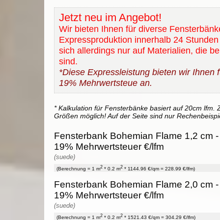
Jetzt neu im Angebot!
Wir bieten Ihnen für diverse Fensterbänk
Expressproduktion innerhalb 24 Stunden 
sich allerdings nur auf Materialien, die b
sind.
*Diese Expressleistung bieten wir Ihnen fü
19% Mehrwertsteue an.
* Kalkulation für Fensterbänke basiert auf 20cm lfm. Z
Größen möglich! Auf der Seite sind nur Rechenbeispi
Fensterbank Bohemian Flame 1,2 cm - 
19% Mehrwertsteuer €/lfm
(suede)
2
2
(Berechnung = 1 m
* 0.2 m
* 1144.96 €/qm = 228.99 €/lfm)
Fensterbank Bohemian Flame 2,0 cm - 
19% Mehrwertsteuer €/lfm
(suede)
2
2
(Berechnung = 1 m
* 0.2 m
* 1521.43 €/qm = 304.29 €/lfm)