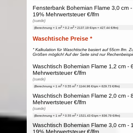
Fensterbank Bohemian Flame 3,0 cm - 
19% Mehrwertsteuer €/lfm
(suede)
2
2
(Berechnung = 1 m
* 0.2 m
* 2137.19 €/qm = 427.44 €/lfm)
Waschtische Preise *
* Kalkulation für Waschtische basiert auf 55cm lfm. Zu
Größen möglich! Auf der Seite sind nur Rechenbeispi
Waschtisch Bohemian Flame 1,2 cm - 6
Mehrwertsteuer €/lfm
(suede)
2
2
(Berechnung = 1 m
* 0.55 m
* 1144.96 €/qm = 629.73 €/lfm)
Waschtisch Bohemian Flame 2,0 cm - 8
Mehrwertsteuer €/lfm
(suede)
2
2
(Berechnung = 1 m
* 0.55 m
* 1521.43 €/qm = 836.79 €/lfm)
Waschtisch Bohemian Flame 3,0 cm - 1
19% Mehrwertsteuer €/lfm