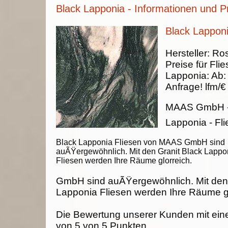
Black Lapponia - Informationen und P
Black Lapponi
Hersteller:
Ros
Preise für Fli
Lapponia
:
Ab
Anfrage!
lfm/€
MAAS GmbH
Lapponia - Fl
Black Lapponia Fliesen von MAAS GmbH sind
auÃŸergewöhnlich. Mit den Granit Black Lappo
Fliesen werden Ihre Räume glorreich.
GmbH sind auÃŸergewöhnlich. Mit den 
Lapponia Fliesen werden Ihre Räume gl
Die Bewertung unserer Kunden mit ein
von
5
von
5
Punkten.