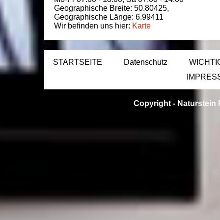
Geographische Breite:
50.80425
,
Geographische Länge:
6.99411
Wir befinden uns hier:
Karte
STARTSEITE
Datenschutz
WICHTI
IMPRES
Copyright -
Naturstein 