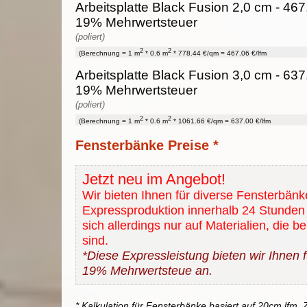
Arbeitsplatte Black Fusion 2,0 cm - 467.
19% Mehrwertsteuer
(poliert)
2
2
(Berechnung = 1 m
* 0.6 m
* 778.44 €/qm = 467.06 €/lfm
Arbeitsplatte Black Fusion 3,0 cm - 637.
19% Mehrwertsteuer
(poliert)
2
2
(Berechnung = 1 m
* 0.6 m
* 1061.66 €/qm = 637.00 €/lfm
Fensterbänke Preise *
Jetzt neu im Angebot!
Wir bieten Ihnen für diverse Fensterbänk
Expressproduktion innerhalb 24 Stunden 
sich allerdings nur auf Materialien, die b
sind.
*Diese Expressleistung bieten wir Ihnen fü
19% Mehrwertsteue an.
* Kalkulation für Fensterbänke basiert auf 20cm lfm. Z