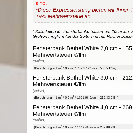
sind.
*Diese Expressleistung bieten wir Ihnen fü
19% Mehrwertsteue an.
* Kalkulation für Fensterbänke basiert auf 20cm lfm. Z
Größen möglich! Auf der Seite sind nur Rechenbeispi
Fensterbank Bethel White 2,0 cm - 155
Mehrwertsteuer €/lfm
(poliert)
2
2
(Berechnung = 1 m
* 0.2 m
* 779.27 €/qm = 155.85 €/lfm)
Fensterbank Bethel White 3,0 cm - 212
Mehrwertsteuer €/lfm
(poliert)
2
2
(Berechnung = 1 m
* 0.2 m
* 1061.66 €/qm = 212.33 €/lfm)
Fensterbank Bethel White 4,0 cm - 269
Mehrwertsteuer €/lfm
(poliert)
2
2
(Berechnung = 1 m
* 0.2 m
* 1349.46 €/qm = 269.89 €/lfm)