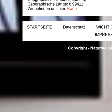
Geographische Länge:
6.99411
Wir befinden uns hier:
Karte
STARTSEITE
Datenschutz
WICHTI
IMPRES
Copyright -
Naturstein 