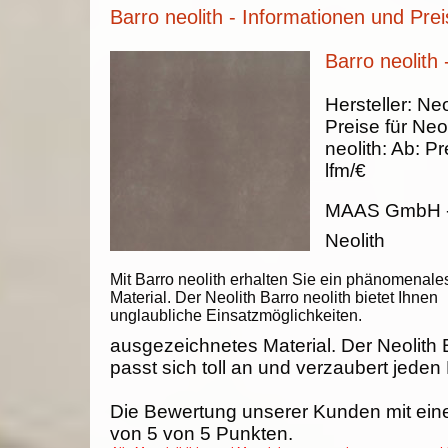
Barro neolith - Informationen und Pre
Barro neolith 
Hersteller:
Neo
Preise für Neol
neolith
:
Ab:
Pr
lfm/€
MAAS GmbH
Neolith
Mit Barro neolith erhalten Sie ein phänomenale
Material. Der Neolith Barro neolith bietet Ihnen
unglaubliche Einsatzmöglichkeiten.
ausgezeichnetes Material. Der Neolith B
passt sich toll an und verzaubert jeden
Die Bewertung unserer Kunden mit ein
von
5
von
5
Punkten.