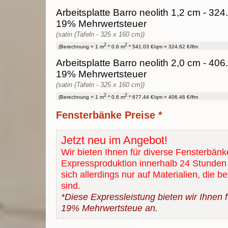
Arbeitsplatte Barro neolith 1,2 cm - 324.
19% Mehrwertsteuer
(satin (Tafeln - 325 x 160 cm))
2
2
(Berechnung = 1 m
* 0.6 m
* 541.03 €/qm = 324.62 €/lfm
Arbeitsplatte Barro neolith 2,0 cm - 406.
19% Mehrwertsteuer
(satin (Tafeln - 325 x 160 cm))
2
2
(Berechnung = 1 m
* 0.6 m
* 677.44 €/qm = 406.46 €/lfm
Fensterbänke Preise *
Jetzt neu im Angebot!
Wir bieten Ihnen für diverse Fensterbänk
Expressproduktion innerhalb 24 Stunden 
sich allerdings nur auf Materialien, die b
sind.
*Diese Expressleistung bieten wir Ihnen fü
19% Mehrwertsteue an.