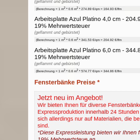
(geflammt und gebürstet)
2
2
(Berechnung = 1 m
* 0.6 m
* 274.89 €/qm = 164.93 €/lfm
Arbeitsplatte Azul Platino 4,0 cm - 204.9
19% Mehrwertsteuer
(geflammt und gebürstet)
2
2
(Berechnung = 1 m
* 0.6 m
* 341.53 €/qm = 204.92 €/lfm
Arbeitsplatte Azul Platino 6,0 cm - 344.8
19% Mehrwertsteuer
(geflammt und gebürstet)
2
2
(Berechnung = 1 m
* 0.6 m
* 574.77 €/qm = 344.86 €/lfm
Fensterbänke Preise *
Jetzt neu im Angebot!
Wir bieten Ihnen für diverse Fensterbänk
Expressproduktion innerhalb 24 Stunden 
sich allerdings nur auf Materialien, die b
sind.
*Diese Expressleistung bieten wir Ihnen fü
19% Mehrwertsteue an.