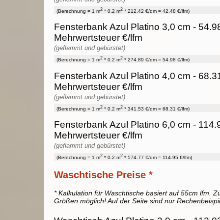
2
2
(Berechnung = 1 m
* 0.2 m
* 212.42 €/qm = 42.48 €/lfm)
Fensterbank Azul Platino 3,0 cm - 54.9
Mehrwertsteuer €/lfm
(geflammt und gebürstet)
2
2
(Berechnung = 1 m
* 0.2 m
* 274.89 €/qm = 54.98 €/lfm)
Fensterbank Azul Platino 4,0 cm - 68.3
Mehrwertsteuer €/lfm
(geflammt und gebürstet)
2
2
(Berechnung = 1 m
* 0.2 m
* 341.53 €/qm = 68.31 €/lfm)
Fensterbank Azul Platino 6,0 cm - 114.
Mehrwertsteuer €/lfm
(geflammt und gebürstet)
2
2
(Berechnung = 1 m
* 0.2 m
* 574.77 €/qm = 114.95 €/lfm)
Waschtische Preise *
* Kalkulation für Waschtische basiert auf 55cm lfm. Zu
Größen möglich! Auf der Seite sind nur Rechenbeispi