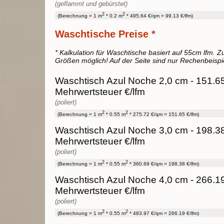
(geflammt und gebürstet)
2
2
(Berechnung = 1 m
* 0.2 m
* 495.64 €/qm = 99.13 €/lfm)
Waschtische Preise *
* Kalkulation für Waschtische basiert auf 55cm lfm. Zu
Größen möglich! Auf der Seite sind nur Rechenbeispi
Waschtisch Azul Noche 2,0 cm - 151.65
Mehrwertsteuer €/lfm
(poliert)
2
2
(Berechnung = 1 m
* 0.55 m
* 275.72 €/qm = 151.65 €/lfm)
Waschtisch Azul Noche 3,0 cm - 198.38
Mehrwertsteuer €/lfm
(poliert)
2
2
(Berechnung = 1 m
* 0.55 m
* 360.69 €/qm = 198.38 €/lfm)
Waschtisch Azul Noche 4,0 cm - 266.19
Mehrwertsteuer €/lfm
(poliert)
2
2
(Berechnung = 1 m
* 0.55 m
* 483.97 €/qm = 266.19 €/lfm)