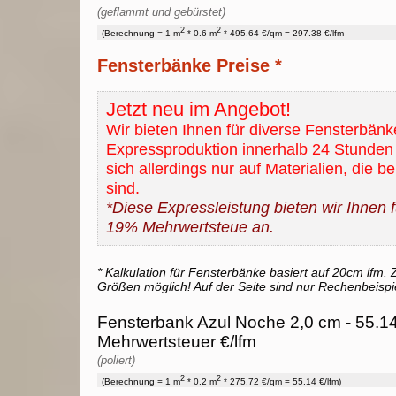
(geflammt und gebürstet)
2
2
(Berechnung = 1 m
* 0.6 m
* 495.64 €/qm = 297.38 €/lfm
Fensterbänke Preise *
Jetzt neu im Angebot!
Wir bieten Ihnen für diverse Fensterbänk
Expressproduktion innerhalb 24 Stunden 
sich allerdings nur auf Materialien, die b
sind.
*Diese Expressleistung bieten wir Ihnen fü
19% Mehrwertsteue an.
* Kalkulation für Fensterbänke basiert auf 20cm lfm. Z
Größen möglich! Auf der Seite sind nur Rechenbeispi
Fensterbank Azul Noche 2,0 cm - 55.14
Mehrwertsteuer €/lfm
(poliert)
2
2
(Berechnung = 1 m
* 0.2 m
* 275.72 €/qm = 55.14 €/lfm)