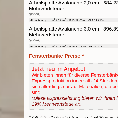
Arbeitsplatte Avalanche 2,0 cm - 684.23
Mehrwertsteuer
(poliert)
2
2
(Berechnung = 1 m
* 0.6 m
* 1140.38 €/qm = 684.23 €/lfm
Arbeitsplatte Avalanche 3,0 cm - 896.89
Mehrwertsteuer
(poliert)
2
2
(Berechnung = 1 m
* 0.6 m
* 1494.82 €/qm = 896.89 €/lfm
Fensterbänke Preise *
Jetzt neu im Angebot!
Wir bieten Ihnen für diverse Fensterbänk
Expressproduktion innerhalb 24 Stunden 
sich allerdings nur auf Materialien, die b
sind.
*Diese Expressleistung bieten wir Ihnen fü
19% Mehrwertsteue an.
* Kalkulation für Fensterbänke basiert auf 20cm lfm. Z