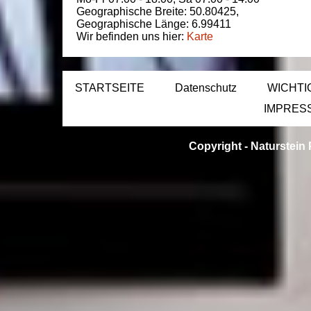
Geographische Breite:
50.80425
,
Geographische Länge:
6.99411
Wir befinden uns hier:
Karte
STARTSEITE
Datenschutz
WICHTI
IMPRES
Copyright -
Naturstein 