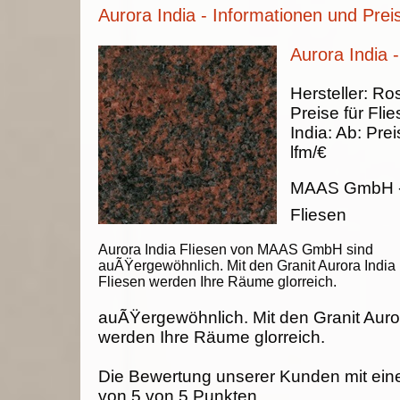
Aurora India - Informationen und Prei
Aurora India -
Hersteller:
Ros
Preise für Fli
India
:
Ab:
Prei
lfm/€
MAAS GmbH
Fliesen
Aurora India Fliesen von MAAS GmbH sind
auÃŸergewöhnlich. Mit den Granit Aurora India
Fliesen werden Ihre Räume glorreich.
auÃŸergewöhnlich. Mit den Granit Auror
werden Ihre Räume glorreich.
Die Bewertung unserer Kunden mit ein
von
5
von
5
Punkten.