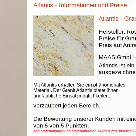
Atlantis - Informationen und Preise
Atlantis - Gran
Hersteller:
Ros
Preise für Gran
Preis auf Anfr
MAAS GmbH
Atlantis ist ein
ausgezeichnet
Mit Atlantis erhalten Sie ein phänomenales
Material. Der Granit Atlantis bietet Ihnen
unglaubliche Einsatzmöglichkeiten.
verzaubert jeden Bereich.
Die Bewertung unserer Kunden mit ein
von
5
von
5
Punkten.
Alle Materialbilder und Materialnamen wurden von unserem 