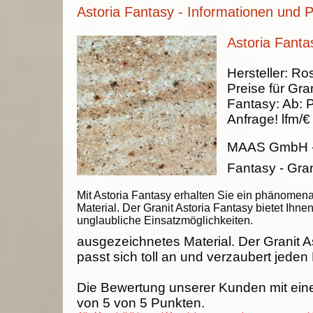
Astoria Fantasy - Informationen und P
Astoria Fanta
Hersteller:
Ros
Preise für Gran
Fantasy
:
Ab:
P
Anfrage!
lfm/€
MAAS GmbH
Fantasy - Gran
Mit Astoria Fantasy erhalten Sie ein phänomen
Material. Der Granit Astoria Fantasy bietet Ihne
unglaubliche Einsatzmöglichkeiten.
ausgezeichnetes Material. Der Granit A
passt sich toll an und verzaubert jeden
Die Bewertung unserer Kunden mit ein
von
5
von
5
Punkten.