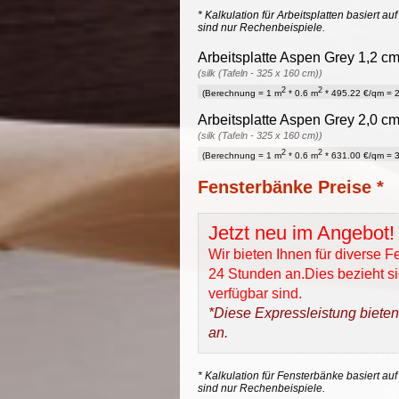
* Kalkulation für Arbeitsplatten basiert a
sind nur Rechenbeispiele.
Arbeitsplatte Aspen Grey 1,2 cm
(silk (Tafeln - 325 x 160 cm))
2
2
(Berechnung = 1 m
* 0.6 m
* 495.22 €/qm = 2
Arbeitsplatte Aspen Grey 2,0 cm
(silk (Tafeln - 325 x 160 cm))
2
2
(Berechnung = 1 m
* 0.6 m
* 631.00 €/qm = 3
Fensterbänke Preise *
Jetzt neu im Angebot!
Wir bieten Ihnen für diverse 
24 Stunden an.Dies bezieht sic
verfügbar sind.
*Diese Expressleistung bieten
an.
* Kalkulation für Fensterbänke basiert auf
sind nur Rechenbeispiele.