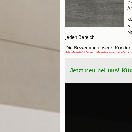
Pr
An
M
As
Ne
jeden Bereich.
Die Bewertung unserer Kunden 
Alle Materialbilder und Materialnamen wurden v
Jetzt neu bei uns! Kü