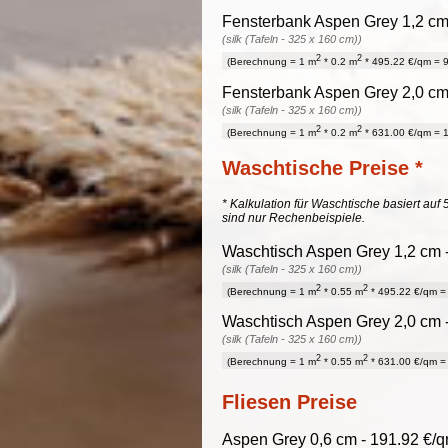
Fensterbank Aspen Grey 1,2 cm 
(silk (Tafeln - 325 x 160 cm))
2
2
(Berechnung = 1 m
* 0.2 m
* 495.22 €/qm = 9
Fensterbank Aspen Grey 2,0 cm 
(silk (Tafeln - 325 x 160 cm))
2
2
(Berechnung = 1 m
* 0.2 m
* 631.00 €/qm = 1
Waschtische Preise *
* Kalkulation für Waschtische basiert auf 
sind nur Rechenbeispiele.
Waschtisch Aspen Grey 1,2 cm -
(silk (Tafeln - 325 x 160 cm))
2
2
(Berechnung = 1 m
* 0.55 m
* 495.22 €/qm = 
Waschtisch Aspen Grey 2,0 cm -
(silk (Tafeln - 325 x 160 cm))
2
2
(Berechnung = 1 m
* 0.55 m
* 631.00 €/qm = 
Fliesen Preise
Aspen Grey 0,6 cm - 191.92 €/q