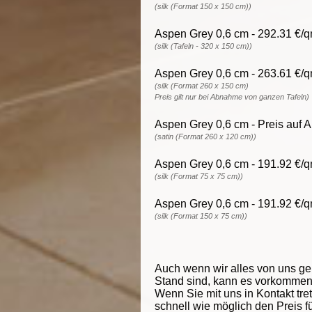
(silk (Format 150 x 150 cm))
Aspen Grey 0,6 cm - 292.31 €/q
(silk (Tafeln - 320 x 150 cm))
Aspen Grey 0,6 cm - 263.61 €/q
(silk (Format 260 x 150 cm)
Preis gilt nur bei Abnahme von ganzen Tafeln)
Aspen Grey 0,6 cm - Preis auf 
(satin (Format 260 x 120 cm))
Aspen Grey 0,6 cm - 191.92 €/q
(silk (Format 75 x 75 cm))
Aspen Grey 0,6 cm - 191.92 €/q
(silk (Format 150 x 75 cm))
Auch wenn wir alles von uns g
Stand sind, kann es vorkommen d
Wenn Sie mit uns in Kontakt tre
schnell wie möglich den Preis f