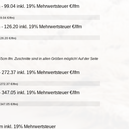
- 99.04 inkl. 19% Mehrwertsteuer €/lfm
9.04 €/lfm)
- 126.20 inkl. 19% Mehrwertsteuer €/lfm
26.20 €/lfm)
55cm lfm. Zuschnitte sind in allen Größen möglich! Auf der Seite
 272.37 inkl. 19% Mehrwertsteuer €/lfm
272.37 €/lfm)
 347.05 inkl. 19% Mehrwertsteuer €/lfm
347.05 €/lfm)
m inkl. 19% Mehrwertsteuer