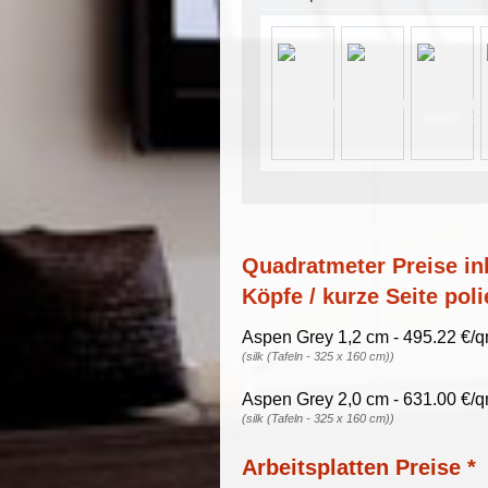
Quadratmeter Preise ink
Köpfe / kurze Seite poli
Aspen Grey 1,2 cm - 495.22 €/q
(silk (Tafeln - 325 x 160 cm))
Aspen Grey 2,0 cm - 631.00 €/q
(silk (Tafeln - 325 x 160 cm))
Arbeitsplatten Preise *