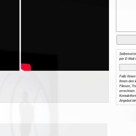
Selbstvers
per E-Mail 
Falls Ihnen
Ihnen den in
Fliesen, T
errechnen.
Kontaktform
Angebot bi