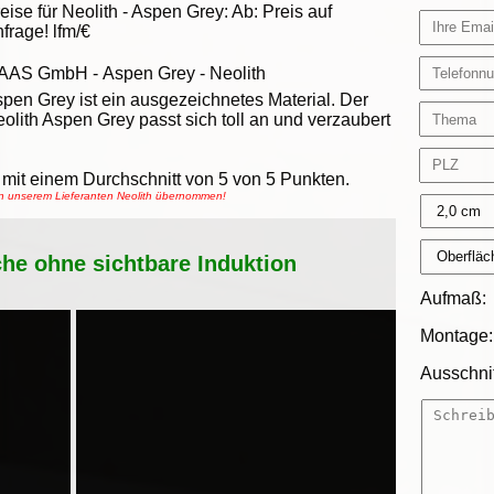
eise für Neolith -
Aspen Grey
:
Ab:
Preis auf
frage!
lfm/€
AAS GmbH
-
Aspen Grey - Neolith
pen Grey ist ein ausgezeichnetes Material. Der
olith Aspen Grey passt sich toll an und verzaubert
mit einem Durchschnitt von
5
von
5
Punkten.
on unserem Lieferanten Neolith übernommen!
che ohne sichtbare Induktion
Aufmaß:
Montage:
Ausschnit