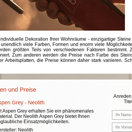
individuelle Dekoration Ihrer Wohnräume - einzigartige Steine
 unendlich viele Farben, Formen und enorm viele Möglichkeiten
rden größten Teils von verschiedenen Faktoren bestimmt.
finiert. Zum anderen werden die Preise nach Farbe des Ste
er Arbeitsplatten, die Preise können daher stark variieren. S
nen und Preise
Anreden 
Titel
spen Grey - Neolith
t Aspen Grey erhalten Sie ein phänomenales
terial. Der Neolith Aspen Grey bietet Ihnen
glaubliche Einsatzmöglichkeiten.
rsteller:
Neolith