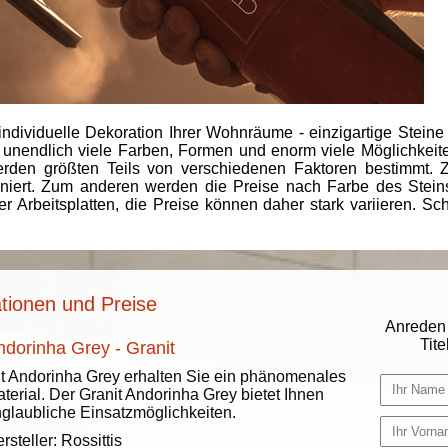
individuelle Dekoration Ihrer Wohnräume - einzigartige Steine
 unendlich viele Farben, Formen und enorm viele Möglichkeiten
rden größten Teils von verschiedenen Faktoren bestimmt.
finiert. Zum anderen werden die Preise nach Farbe des Ste
er Arbeitsplatten, die Preise können daher stark variieren. S
tionen und Preise
Anreden 
Titel
ndorinha Grey - Granit
t Andorinha Grey erhalten Sie ein phänomenales
terial. Der Granit Andorinha Grey bietet Ihnen
glaubliche Einsatzmöglichkeiten.
rsteller:
Rossittis