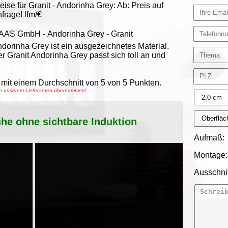
eise für Granit -
Andorinha Grey
:
Ab:
Preis auf
frage!
lfm/€
AAS GmbH
-
Andorinha Grey - Granit
dorinha Grey ist ein ausgezeichnetes Material.
r Granit Andorinha Grey passt sich toll an und
mit einem Durchschnitt von
5
von
5
Punkten.
von unserem Lieferanten übernommen!
che ohne sichtbare Induktion
Aufmaß:
Montage:
Ausschnit