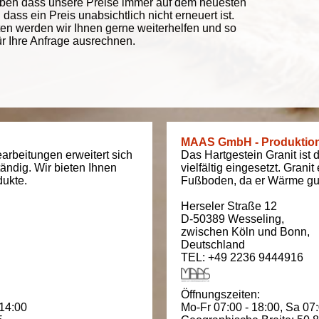
eben dass unsere Preise immer auf dem neuesten
ass ein Preis unabsichtlich nicht erneuert ist.
ten werden wir Ihnen gerne weiterhelfen und so
ür Ihre Anfrage ausrechnen.
MAAS GmbH - Produktio
arbeitungen erweitert sich
Das Hartgestein Granit ist 
tändig. Wir bieten Ihnen
vielfältig eingesetzt. Grani
dukte.
Fußboden, da er Wärme gut
Herseler Straße 12
D-50389
Wesseling
,
zwischen
Köln und Bonn
,
Deutschland
TEL: +49 2236 9444916
Öffnungszeiten:
 14:00
Mo-Fr 07:00 - 18:00,
Sa 07: