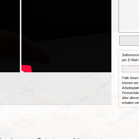
Selbstvers
per E-Mail 
Falls Ihnen
können wir 
Arbeitsplat
Fensterbän
über dieses
erhalten ei