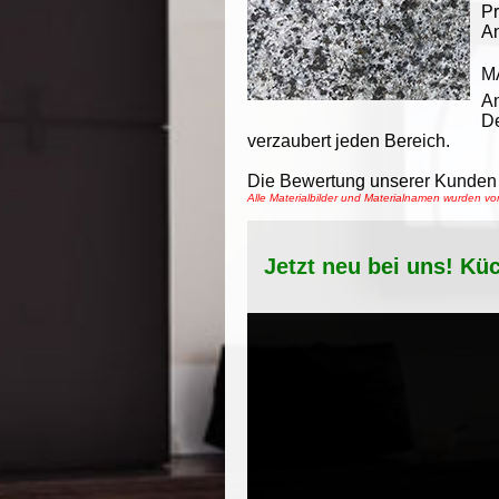
Pr
An
M
An
De
verzaubert jeden Bereich.
Die Bewertung unserer Kunden 
Alle Materialbilder und Materialnamen wurden 
Jetzt neu bei uns! Kü