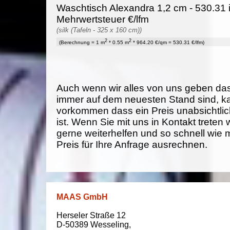
Waschtisch Alexandra 1,2 cm - 530.31 
Mehrwertsteuer €/lfm
(silk (Tafeln - 325 x 160 cm))
2
2
(Berechnung = 1 m
* 0.55 m
* 964.20 €/qm = 530.31 €/lfm)
Auch wenn wir alles von uns geben da
immer auf dem neuesten Stand sind, k
vorkommen dass ein Preis unabsichtlich
ist. Wenn Sie mit uns in Kontakt treten
gerne weiterhelfen und so schnell wie 
Preis für Ihre Anfrage ausrechnen.
MAAS GmbH
Herseler Straße 12
D-50389
Wesseling
,