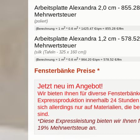
Arbeitsplatte Alexandra 2,0 cm - 855.28
Mehrwertsteuer
(poliert)
2
2
(Berechnung = 1 m
* 0.6 m
* 1425.47 €/qm = 855.28 €/lfm
Arbeitsplatte Alexandra 1,2 cm - 578.52
Mehrwertsteuer
(silk (Tafeln - 325 x 160 cm))
2
2
(Berechnung = 1 m
* 0.6 m
* 964.20 €/qm = 578.52 €/lfm
Fensterbänke Preise *
Jetzt neu im Angebot!
Wir bieten Ihnen für diverse Fensterbänk
Expressproduktion innerhalb 24 Stunden 
sich allerdings nur auf Materialien, die b
sind.
*Diese Expressleistung bieten wir Ihnen fü
19% Mehrwertsteue an.