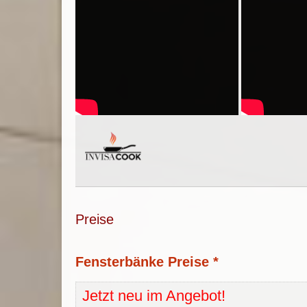
Preise
Fensterbänke Preise *
Jetzt neu im Angebot!