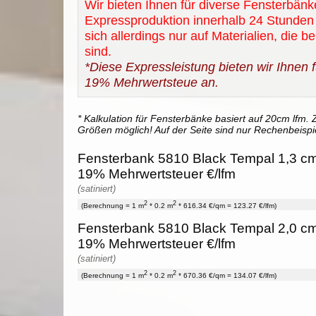
Wir bieten Ihnen für diverse Fensterbänk
Expressproduktion innerhalb 24 Stunden 
sich allerdings nur auf Materialien, die b
sind.
*Diese Expressleistung bieten wir Ihnen fü
19% Mehrwertsteue an.
* Kalkulation für Fensterbänke basiert auf 20cm lfm. Z
Größen möglich! Auf der Seite sind nur Rechenbeispi
Fensterbank 5810 Black Tempal 1,3 cm 
19% Mehrwertsteuer €/lfm
(satiniert)
2
2
(Berechnung = 1 m
* 0.2 m
* 616.34 €/qm = 123.27 €/lfm)
Fensterbank 5810 Black Tempal 2,0 cm 
19% Mehrwertsteuer €/lfm
(satiniert)
2
2
(Berechnung = 1 m
* 0.2 m
* 670.36 €/qm = 134.07 €/lfm)