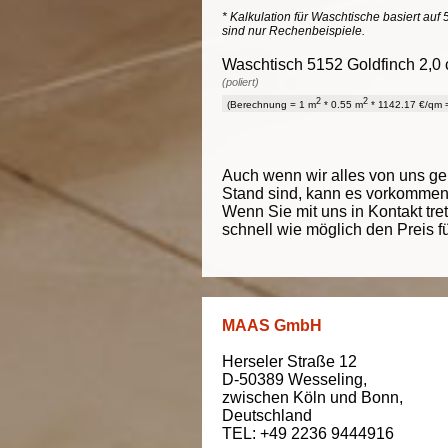
* Kalkulation für Waschtische basiert auf 
sind nur Rechenbeispiele.
Waschtisch 5152 Goldfinch 2,0 
(poliert)
2
2
(Berechnung = 1 m
* 0.55 m
* 1142.17 €/qm =
Auch wenn wir alles von uns g
Stand sind, kann es vorkommen d
Wenn Sie mit uns in Kontakt tre
schnell wie möglich den Preis f
MAAS GmbH
Herseler Straße 12
D-50389
Wesseling
,
zwischen
Köln und Bonn
,
Deutschland
TEL: +49 2236 9444916