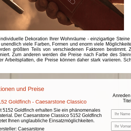
individuelle Dekoration Ihrer Wohnräume - einzigartige Steine
 unendlich viele Farben, Formen und enorm viele Möglichkeiten
rden größten Teils von verschiedenen Faktoren bestimmt.
finiert. Zum anderen werden die Preise nach Farbe des Ste
er Arbeitsplatten, die Preise können daher stark variieren. S
tionen und Preise
Anreden 
Titel
152 Goldfinch - Caesarstone Classico
t 5152 Goldfinch erhalten Sie ein phänomenales
terial. Der Caesarstone Classico 5152 Goldfinch
etet Ihnen unglaubliche Einsatzmöglichkeiten.
rsteller:
Caesarstone