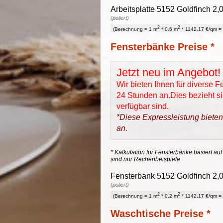
Arbeitsplatte 5152 Goldfinch 2,
(poliert)
2
2
(Berechnung = 1 m
* 0.6 m
* 1142.17 €/qm = 
Fensterbänke Preise *
Jetzt neu im Angebot!
Wir bieten Ihnen für diverse 
24 Stunden an.Dies bezieht sic
verfügbar sind.
*Diese Expressleistung bieten
an.
* Kalkulation für Fensterbänke basiert auf
sind nur Rechenbeispiele.
Fensterbank 5152 Goldfinch 2,0
(poliert)
2
2
(Berechnung = 1 m
* 0.2 m
* 1142.17 €/qm = 
Waschtische Preise *