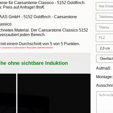
eise für Caesarstone Classico -
5152 Goldfinch
:
b:
Preis auf Anfrage!
lfm/€
AAS GmbH
-
5152 Goldfinch - Caesarstone
assico
ichnetes Material. Der Caesarstone Classico 5152
 verzaubert jeden Bereich.
mit einem Durchschnitt von
5
von
5
Punkten.
on unserem Lieferanten Rossittis übernommen!
che ohne sichtbare Induktion
Aufmaß:
Montage:
Ausschnit