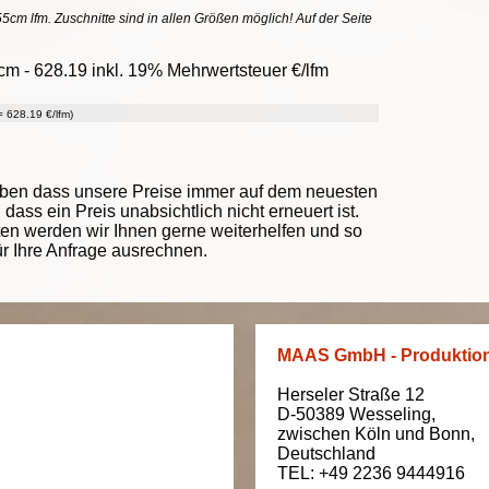
55cm lfm. Zuschnitte sind in allen Größen möglich! Auf der Seite
cm - 628.19 inkl. 19% Mehrwertsteuer €/lfm
 628.19 €/lfm)
eben dass unsere Preise immer auf dem neuesten
ass ein Preis unabsichtlich nicht erneuert ist.
ten werden wir Ihnen gerne weiterhelfen und so
ür Ihre Anfrage ausrechnen.
MAAS GmbH - Produktio
Herseler Straße 12
D-50389
Wesseling
,
zwischen
Köln und Bonn
,
Deutschland
TEL: +49 2236 9444916