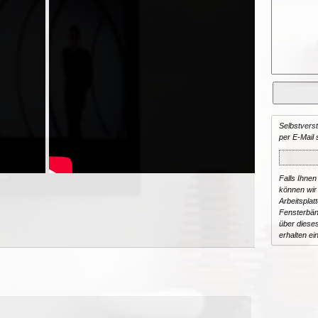
Selbstvers
per E-Mail 
Falls Ihnen
können wir 
Arbeitsplat
Fensterbän
über dieses
erhalten ei