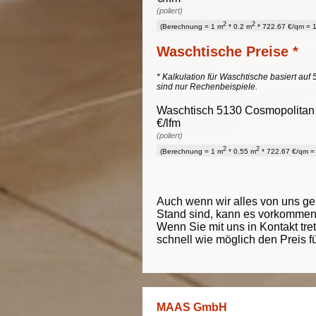
(poliert)
2
2
(Berechnung = 1 m
* 0.2 m
* 722.67 €/qm = 1
Waschtische Preise *
* Kalkulation für Waschtische basiert auf 
sind nur Rechenbeispiele.
Waschtisch 5130 Cosmopolitan W
€/lfm
(poliert)
2
2
(Berechnung = 1 m
* 0.55 m
* 722.67 €/qm = 
Auch wenn wir alles von uns g
Stand sind, kann es vorkommen d
Wenn Sie mit uns in Kontakt tre
schnell wie möglich den Preis f
MAAS GmbH