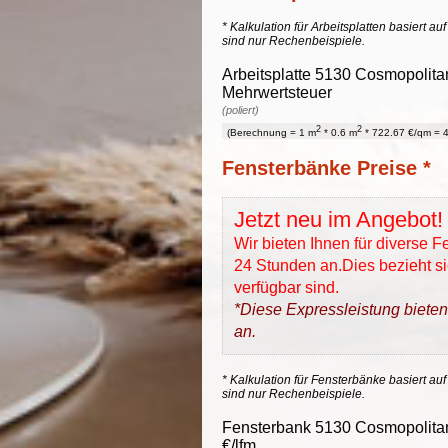
* Kalkulation für Arbeitsplatten basiert a
sind nur Rechenbeispiele.
Arbeitsplatte 5130 Cosmopolitan
Mehrwertsteuer
(poliert)
2
2
(Berechnung = 1 m
* 0.6 m
* 722.67 €/qm = 4
Fensterbänke Preise *
Jetzt neu im Angebot!
Wir bieten Ihnen für diverse 
24 Stunden an.Dies bezieht sic
verfügbar sind.
*Diese Expressleistung bieten
an.
* Kalkulation für Fensterbänke basiert auf
sind nur Rechenbeispiele.
Fensterbank 5130 Cosmopolitan
€/lfm