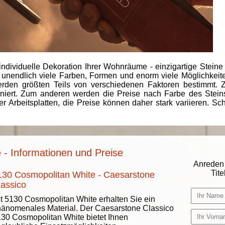
individuelle Dekoration Ihrer Wohnräume - einzigartige Steine
 unendlich viele Farben, Formen und enorm viele Möglichkeiten
rden größten Teils von verschiedenen Faktoren bestimmt.
finiert. Zum anderen werden die Preise nach Farbe des Ste
er Arbeitsplatten, die Preise können daher stark variieren. S
 - Informationen und Preise
Anreden 
Titel
130 Cosmopolitan White - Caesarstone
lassico
t 5130 Cosmopolitan White erhalten Sie ein
änomenales Material. Der Caesarstone Classico
30 Cosmopolitan White bietet Ihnen