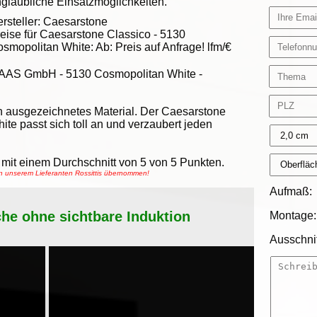
glaubliche Einsatzmöglichkeiten.
rsteller:
Caesarstone
eise für Caesarstone Classico -
5130
smopolitan White
:
Ab:
Preis auf Anfrage!
lfm/€
AAS GmbH
-
5130 Cosmopolitan White -
n ausgezeichnetes Material. Der Caesarstone
te passt sich toll an und verzaubert jeden
mit einem Durchschnitt von
5
von
5
Punkten.
on unserem Lieferanten Rossittis übernommen!
Aufmaß:
che ohne sichtbare Induktion
Montage:
Ausschnit