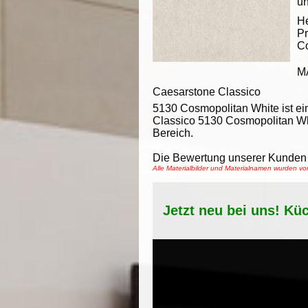
un
He
Pr
Co
M
Caesarstone Classico
5130 Cosmopolitan White ist ei
Classico 5130 Cosmopolitan Whi
Bereich.
Die Bewertung unserer Kunden 
Alle Materialbilder und Materialnamen wurden v
Jetzt neu bei uns! Kü