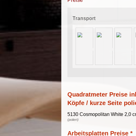
Preise
Transport
Quadratmeter Preise ink
Köpfe / kurze Seite poli
5130 Cosmopolitan White 2,0 cm
(poliert)
Arbeitsplatten Preise *