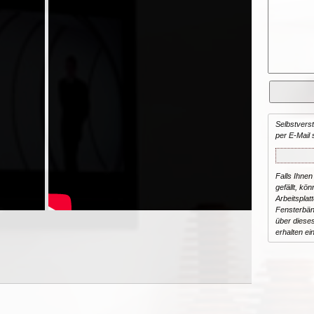
Selbstvers
per E-Mail 
Falls Ihnen
gefällt, kön
Arbeitsplat
Fensterbän
über dieses
erhalten ei