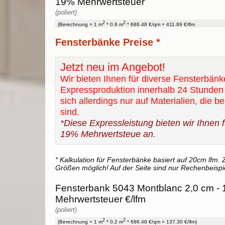
19% Mehrwertsteuer
(poliert)
2
2
(Berechnung = 1 m
* 0.6 m
* 686.48 €/qm = 411.89 €/lfm
Fensterbänke Preise *
Jetzt neu im Angebot!
Wir bieten Ihnen für diverse Fensterbänk
Expressproduktion innerhalb 24 Stunden 
sich allerdings nur auf Materialien, die b
sind.
*Diese Expressleistung bieten wir Ihnen fü
19% Mehrwertsteue an.
* Kalkulation für Fensterbänke basiert auf 20cm lfm. Z
Größen möglich! Auf der Seite sind nur Rechenbeispi
Fensterbank 5043 Montblanc 2,0 cm - 1
Mehrwertsteuer €/lfm
(poliert)
2
2
(Berechnung = 1 m
* 0.2 m
* 686.48 €/qm = 137.30 €/lfm)