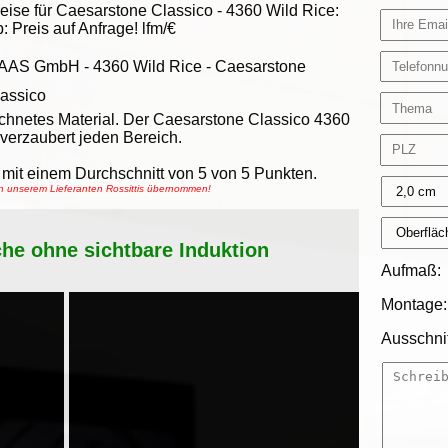
eise für Caesarstone Classico -
4360 Wild Rice
:
b:
Preis auf Anfrage!
lfm/€
AAS GmbH
-
4360 Wild Rice - Caesarstone
assico
ichnetes Material. Der Caesarstone Classico 4360
 verzaubert jeden Bereich.
mit einem Durchschnitt von
5
von
5
Punkten.
on unserem Lieferanten Rossittis übernommen!
che ohne sichtbare Induktion
Aufmaß:
Montage:
Ausschnit