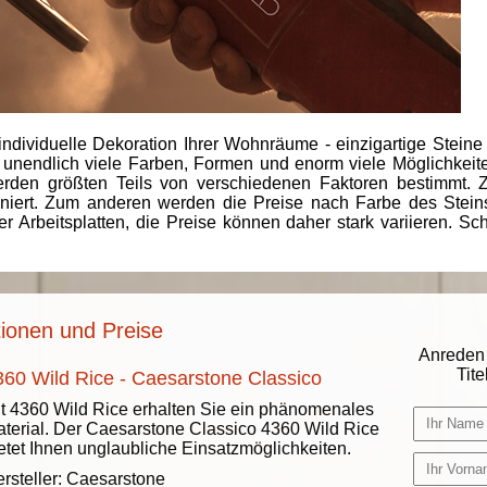
individuelle Dekoration Ihrer Wohnräume - einzigartige Steine
 unendlich viele Farben, Formen und enorm viele Möglichkeiten
rden größten Teils von verschiedenen Faktoren bestimmt.
finiert. Zum anderen werden die Preise nach Farbe des Ste
er Arbeitsplatten, die Preise können daher stark variieren. S
tionen und Preise
Anreden 
Titel
360 Wild Rice - Caesarstone Classico
t 4360 Wild Rice erhalten Sie ein phänomenales
terial. Der Caesarstone Classico 4360 Wild Rice
etet Ihnen unglaubliche Einsatzmöglichkeiten.
rsteller:
Caesarstone