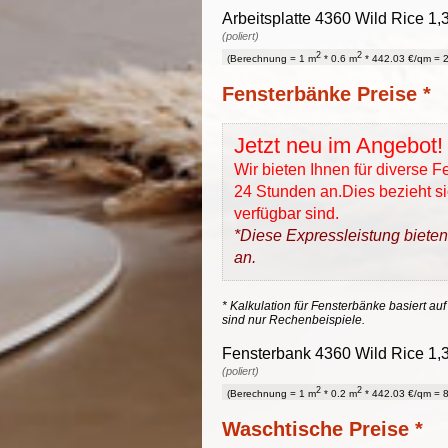
Arbeitsplatte 4360 Wild Rice 1,
(poliert)
2
2
(Berechnung = 1 m
* 0.6 m
* 442.03 €/qm = 2
Fensterbänke Preise *
Jetzt neu im Angebot!
Wir bieten Ihnen für diverse 
24 Stunden an.Dies bezieht sic
verfügbar sind.
*Diese Expressleistung bieten
an.
* Kalkulation für Fensterbänke basiert auf
sind nur Rechenbeispiele.
Fensterbank 4360 Wild Rice 1,3
(poliert)
2
2
(Berechnung = 1 m
* 0.2 m
* 442.03 €/qm = 8
Waschtische Preise *