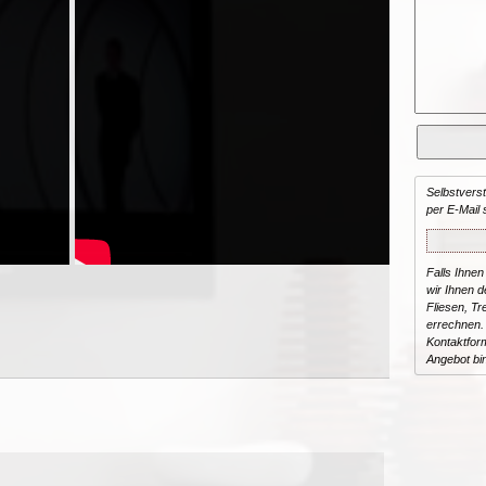
Selbstvers
per E-Mail 
Falls Ihnen
wir Ihnen de
Fliesen, T
errechnen.
Kontaktform
Angebot bi