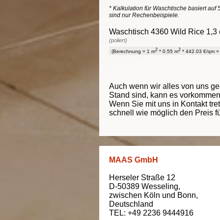
* Kalkulation für Waschtische basiert auf 
sind nur Rechenbeispiele.
Waschtisch 4360 Wild Rice 1,3 
(poliert)
2
2
(Berechnung = 1 m
* 0.55 m
* 442.03 €/qm = 
Auch wenn wir alles von uns g
Stand sind, kann es vorkommen d
Wenn Sie mit uns in Kontakt tre
schnell wie möglich den Preis f
MAAS GmbH
Herseler Straße 12
D-50389
Wesseling
,
zwischen
Köln und Bonn
,
Deutschland
TEL: +49 2236 9444916