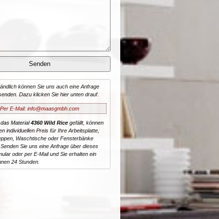
tändlich können Sie uns auch eine Anfrage
senden. Dazu klicken Sie hier unten drauf.
Per E-Mail: info@maasgmbh.com
 das Material
4360 Wild Rice
gefällt, können
n individuellen Preis für Ihre Arbeitsplatte,
reppen, Waschtische oder Fensterbänke
 Senden Sie uns eine Anfrage über dieses
ular oder per E-Mail und Sie erhalten ein
nnen 24 Stunden.