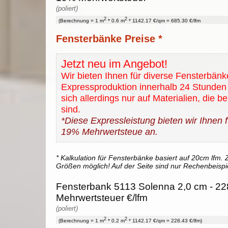
(poliert)
2
2
(Berechnung = 1 m
* 0.6 m
* 1142.17 €/qm = 685.30 €/lfm
Fensterbänke Preise *
Jetzt neu im Angebot!
Wir bieten Ihnen für diverse Fensterbänk
Expressproduktion innerhalb 24 Stunden 
sich allerdings nur auf Materialien, die b
sind.
*Diese Expressleistung bieten wir Ihnen fü
19% Mehrwertsteue an.
* Kalkulation für Fensterbänke basiert auf 20cm lfm. Z
Größen möglich! Auf der Seite sind nur Rechenbeispi
Fensterbank 5113 Solenna 2,0 cm - 228
Mehrwertsteuer €/lfm
(poliert)
2
2
(Berechnung = 1 m
* 0.2 m
* 1142.17 €/qm = 228.43 €/lfm)